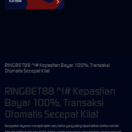
KLIK DISINI
RINGBET88 ^!# Kepastian Bayar 100%, Transaksi
Otomatis Secepat Kilat
RINGBET88 ^!# Kepastian
Bayar 100%, Transaksi
Otomatis Secepat Kilat
Kecepatan layanan menjadi salah satu faktor yang paling diperhatikan ketika memilih
sebuah platform hiburan digital. Selain variasi permainan yang lengkap, pengguna juga