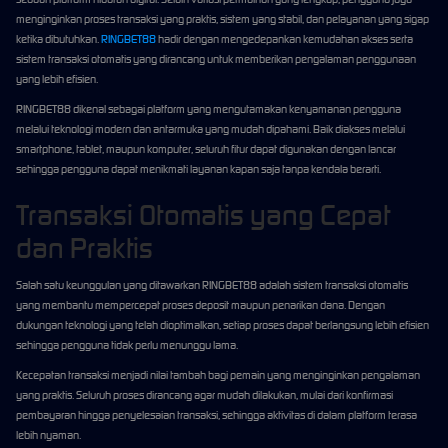
menginginkan proses transaksi yang praktis, sistem yang stabil, dan pelayanan yang sigap
ketika dibutuhkan.
RINGBET88
hadir dengan mengedepankan kemudahan akses serta
sistem transaksi otomatis yang dirancang untuk memberikan pengalaman penggunaan
yang lebih efisien.
RINGBET88 dikenal sebagai platform yang mengutamakan kenyamanan pengguna
melalui teknologi modern dan antarmuka yang mudah dipahami. Baik diakses melalui
smartphone, tablet, maupun komputer, seluruh fitur dapat digunakan dengan lancar
sehingga pengguna dapat menikmati layanan kapan saja tanpa kendala berarti.
Transaksi Otomatis yang Cepat
dan Praktis
Salah satu keunggulan yang ditawarkan RINGBET88 adalah sistem transaksi otomatis
yang membantu mempercepat proses deposit maupun penarikan dana. Dengan
dukungan teknologi yang telah dioptimalkan, setiap proses dapat berlangsung lebih efisien
sehingga pengguna tidak perlu menunggu lama.
Kecepatan transaksi menjadi nilai tambah bagi pemain yang menginginkan pengalaman
yang praktis. Seluruh proses dirancang agar mudah dilakukan, mulai dari konfirmasi
pembayaran hingga penyelesaian transaksi, sehingga aktivitas di dalam platform terasa
lebih nyaman.