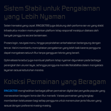
Sistem Stabil untuk Pengalaman
yang Lebih Nyaman
Selain transaksi yang cepat, RINGBET88 juga didukung oleh performa server yang stabil.
Infrastruktur modern memungkinkan platform tetap responsif meskipun diakses oleh
banyak pengguna secara bersamaan.
Proses login, navigasi menu, hingga perpindahan antarhalaman berlangsung dengan
lancar. Hal ini membantu menciptakan pengalaman yang lebih baik karena pengguna
dapat mengakses seluruh fitur tanpa gangguan teknis yang berarti.
Optimalisasi tersebut juga membuat platform tetap nyaman digunakan pada berbagai
perangkat dan ukuran layar, sehingga pengguna memiliki fleksibilitas dalam mengakses
layanan sesuai kebutuhan mereka.
Koleksi Permainan yang Beragam
RINGBET88
menghadirkan berbagai pilihan permainan digital dari penyedia populer yang
menawarkan beragam tema dan fitur menarik. Variasi permainan yang lengkap
memberikan keleluasaan bagi setiap pengguna untuk menemukan jenis hiburan yang
sesuai dengan preferensi masing-masing.