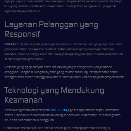
agar pengguna memperoleh gambaran yang lengkap sebelum menggunakan berbagai
fitur yang tersedia. Pendekatan ini membantu menciptakan pengalaman yang lebih
nyaman dan mudah diikuti.
Layanan Pelanggan yang
Responsif
RINGBET88 melengkapi layanannya dengan tim customer service yang siap membantu
pengguna setiap hari. Apabila terdapat pertanyaan mengenai proses pendaftaran,
transaksi, maupun penggunaan fitur, tim layanan pelanggan dapat memberikan bantuan
secara cepat dan profesional.
Respons yang sigap menjadi salah satu faktor yang meningkatkan kenyamanan
pengguna. Dengan dukungan layanan yang mudah dihubungi, setiap kendala dapat
ditangani lebih efisien sehingga aktivitas di platform dapat kembali berjalan dengan lancar.
Teknologi yang Mendukung
Keamanan
Selain mengutamakan kecepatan,
RINGBET88
juga memperhatikan aspek keamanan
sistem. Platform ini memanfaatkan teknologi modern untuk membantu melindungi data
akun dan proses transaksi pengguna.
Pembaruan sistem dilakukan secara berkala guna menjaga performa sekaligus