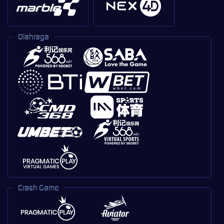
Olahraga
Crash Game