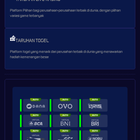
Platform Pilihan bagi perusahaan-perusahaan terbaik di dunia, dengan pilihan
variasi game terbanyak
TARUHAN TOGEL
Platform togel yang menarik dari perusahan terbaik di dunia yang menawarkan
hadiah kemenangan besar