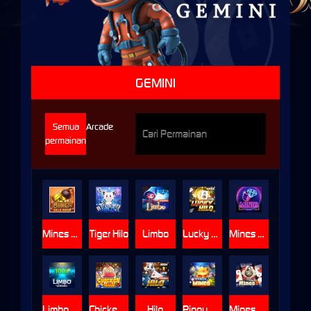
GEMINI
Semua
Arcade
permainan
Mines Gold Rush
Tiger Hilo
Limbo
Lucky Hilo
Mines Neon
Limbo Classic
Chicken Run
Hilo
Pinoy Mines
Mines Maple