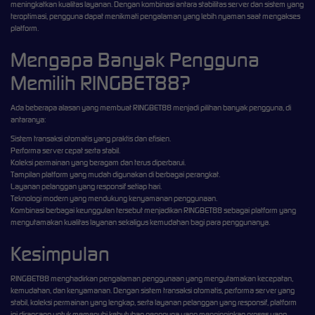
meningkatkan kualitas layanan. Dengan kombinasi antara stabilitas server dan sistem yang
teroptimasi, pengguna dapat menikmati pengalaman yang lebih nyaman saat mengakses
platform.
Mengapa Banyak Pengguna
Memilih RINGBET88?
Ada beberapa alasan yang membuat RINGBET88 menjadi pilihan banyak pengguna, di
antaranya:
Sistem transaksi otomatis yang praktis dan efisien.
Performa server cepat serta stabil.
Koleksi permainan yang beragam dan terus diperbarui.
Tampilan platform yang mudah digunakan di berbagai perangkat.
Layanan pelanggan yang responsif setiap hari.
Teknologi modern yang mendukung kenyamanan penggunaan.
Kombinasi berbagai keunggulan tersebut menjadikan RINGBET88 sebagai platform yang
mengutamakan kualitas layanan sekaligus kemudahan bagi para penggunanya.
Kesimpulan
RINGBET88 menghadirkan pengalaman penggunaan yang mengutamakan kecepatan,
kemudahan, dan kenyamanan. Dengan sistem transaksi otomatis, performa server yang
stabil, koleksi permainan yang lengkap, serta layanan pelanggan yang responsif, platform
ini dirancang untuk memenuhi kebutuhan pengguna yang menginginkan proses yang