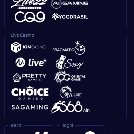
Live Casino
Race
Togel