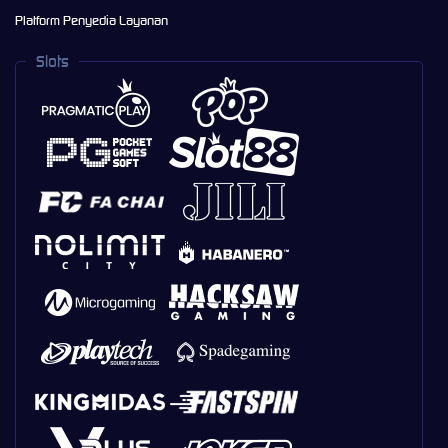
Platform Penyedia Layanan
Slots