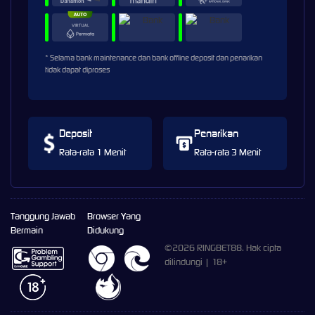
* Selama bank maintenance dan bank offline deposit dan penarikan
tidak dapat diproses
Deposit
Penarikan
Rata-rata 1 Menit
Rata-rata 3 Menit
Tanggung Jawab
Browser Yang
Bermain
Didukung
©2026 RINGBET88. Hak cipta
dilindungi | 18+