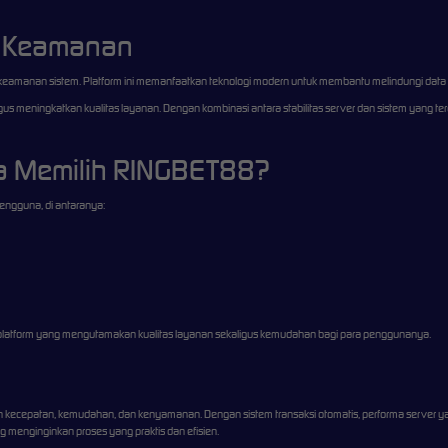
g Keamanan
eamanan sistem. Platform ini memanfaatkan teknologi modern untuk membantu melindungi data 
us meningkatkan kualitas layanan. Dengan kombinasi antara stabilitas server dan sistem yang 
 Memilih RINGBET88?
ngguna, di antaranya:
platform yang mengutamakan kualitas layanan sekaligus kemudahan bagi para penggunanya.
atan, kemudahan, dan kenyamanan. Dengan sistem transaksi otomatis, performa server yang s
 menginginkan proses yang praktis dan efisien.