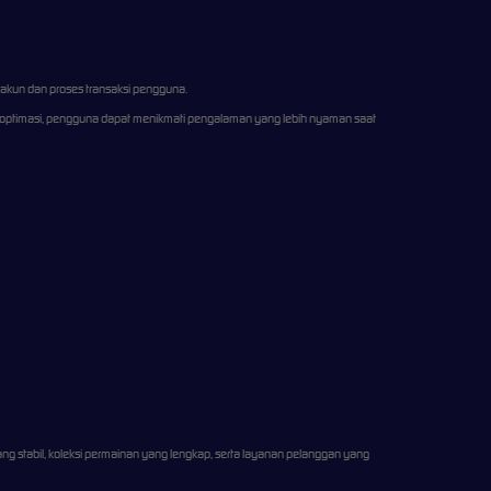
akun dan proses transaksi pengguna.
teroptimasi, pengguna dapat menikmati pengalaman yang lebih nyaman saat
tabil, koleksi permainan yang lengkap, serta layanan pelanggan yang