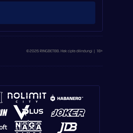
©2026 RINGBET88. Hak cipta dilindungi | 18+