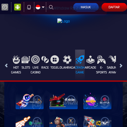
MASUK
DAFTAR
yr**xq Berhasil Withdraw Rp 8.185.000,00
HOT
SLOTS
LIVE
RACE
TOGEL
OLAHRAGA
CRASH
ARCADE
E-
SABUNG
PROM
GAMES
CASINO
GAME
SPORTS
AYAM
i
i
i
i
i
i