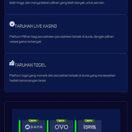
lebih tinggi, dan menyediakan pilihan yang lebih banyak untuk pemain.
TARUHAN LIVE KASINO
Platform Pilihan bagi perusahaan-perusahaan terbaik di dunia, dengan pilihan
variasi game terbanyak
TARUHAN TOGEL
Platform togel yang menarik dari perusahan terbaik di dunia yang menawarkan
hadiah kemenangan besar