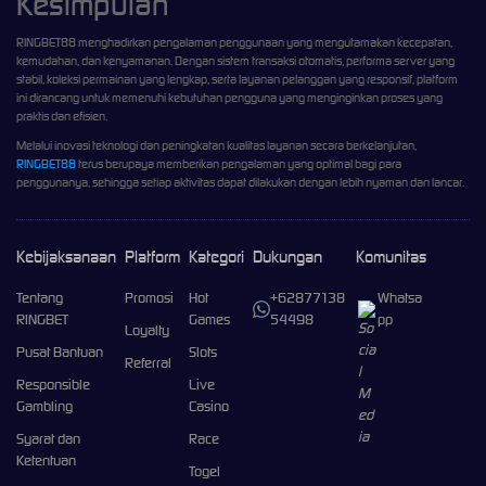
Kesimpulan
RINGBET88 menghadirkan pengalaman penggunaan yang mengutamakan kecepatan,
kemudahan, dan kenyamanan. Dengan sistem transaksi otomatis, performa server yang
stabil, koleksi permainan yang lengkap, serta layanan pelanggan yang responsif, platform
ini dirancang untuk memenuhi kebutuhan pengguna yang menginginkan proses yang
praktis dan efisien.
Melalui inovasi teknologi dan peningkatan kualitas layanan secara berkelanjutan,
RINGBET88
terus berupaya memberikan pengalaman yang optimal bagi para
penggunanya, sehingga setiap aktivitas dapat dilakukan dengan lebih nyaman dan lancar.
Kebijaksanaan
Platform
Kategori
Dukungan
Komunitas
Tentang
Promosi
Hot
+62877138
Whatsa
RINGBET
Games
54498
pp
Loyalty
Pusat Bantuan
Slots
Referral
Responsible
Live
Gambling
Casino
Syarat dan
Race
Ketentuan
Togel