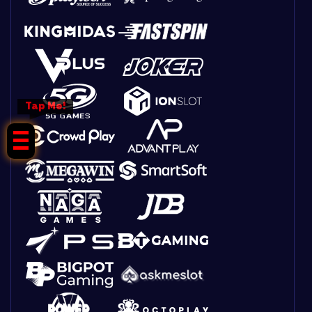
Tap Me!