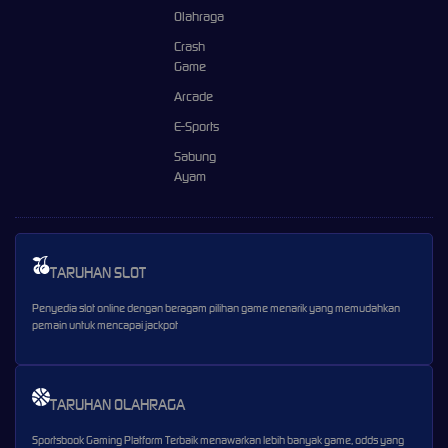
Olahraga
Crash
Game
Arcade
E-Sports
Sabung
Ayam
TARUHAN SLOT
Penyedia slot online dengan beragam pilihan game menarik yang memudahkan
pemain untuk mencapai jackpot
TARUHAN OLAHRAGA
Sportsbook Gaming Platform Terbaik menawarkan lebih banyak game, odds yang