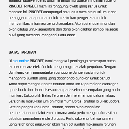
Bertaruh dibawah batas umur 18 tahun merupakan tindakan ilegal di
RINGBET
.
RINGBET
memiliki tanggung jawab yang serius untuk
masalah ini.
RINGBET
mempunyai hak untuk meminta bukti umur dari
pelanggan manapun dan untuk melakukan pengecekan untuk
memverifikasi informasi yang disediakan. Akun pelanggan mungkin
akan ditutup untuk sementara dan dana akan ditahan sampai tersedia
bukti yang memadai mengenai umur anda.
BATAS TARUHAN
Di
slot online
RINGBET
, kami mengakui pentingnya penerapan batas
taruhan secara efektif untuk mengurangi masalah perjudian. Dengan
demikian, kami menyediakan pengguna dengan sistem untuk
mengontrol jumlah uang yang dapat anda gunakan untuk berjudi.
Anda dapat mengatur batas taruhan anda untuk permainan olahraga/
sportsbook dan dapat disesuaikan pada setiap kesempatan yang anda
inginkan. Cukup pilih Batas Taruhan dari halaman pengaturan akun.
Setelah itu masukkan jumlah maksimum Batas Taruhan lalu klik update.
Setelah pengaturan Batas Taruhan, aanda akan menerima
pemberitahuan melalui email dimana anda perlu mengkonfirmasikan
sebelum permintaan anda diproses. Perlu diketahui bahwa jumlah
yang telah anda masukkan akan menjadi jumlah maksimum taruhan