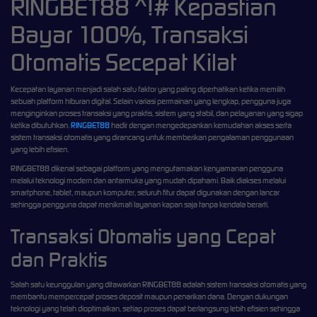
RINGBET88 ^!# Kepastian
Bayar 100%, Transaksi
Otomatis Secepat Kilat
Kecepatan layanan menjadi salah satu faktor yang paling diperhatikan ketika memilih
sebuah platform hiburan digital. Selain variasi permainan yang lengkap, pengguna juga
menginginkan proses transaksi yang praktis, sistem yang stabil, dan pelayanan yang sigap
ketika dibutuhkan.
RINGBET88
hadir dengan mengedepankan kemudahan akses serta
sistem transaksi otomatis yang dirancang untuk memberikan pengalaman penggunaan
yang lebih efisien.
RINGBET88 dikenal sebagai platform yang mengutamakan kenyamanan pengguna
melalui teknologi modern dan antarmuka yang mudah dipahami. Baik diakses melalui
smartphone, tablet, maupun komputer, seluruh fitur dapat digunakan dengan lancar
sehingga pengguna dapat menikmati layanan kapan saja tanpa kendala berarti.
Transaksi Otomatis yang Cepat
dan Praktis
Salah satu keunggulan yang ditawarkan RINGBET88 adalah sistem transaksi otomatis yang
membantu mempercepat proses deposit maupun penarikan dana. Dengan dukungan
teknologi yang telah dioptimalkan, setiap proses dapat berlangsung lebih efisien sehingga