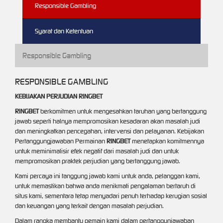
Responsible Gambling
Syarat dan Ketentuan
Responsible Gambling
RESPONSIBLE GAMBLING
KEBIJAKAN PERJUDIAN RINGBET
RINGBET
berkomitmen untuk mengesahkan taruhan yang bertanggung
jawab seperti halnya mempromosikan kesadaran akan masalah judi
dan meningkatkan pencegahan, intervensi dan pelayanan. Kebijakan
Pertanggungjawaban Permainan
RINGBET
menetapkan komitmennya
untuk meminimalisir efek negatif dari masalah judi dan untuk
mempromosikan praktek perjudian yang bertanggung jawab.
Kami percaya ini tanggung jawab kami untuk anda, pelanggan kami,
untuk memastikan bahwa anda menikmati pengalaman bertaruh di
situs kami, sementara tetap menyadari penuh terhadap kerugian sosial
dan keuangan yang terkait dengan masalah perjudian.
Dalam rangka membantu pemain kami dalam pertanggunjawaban