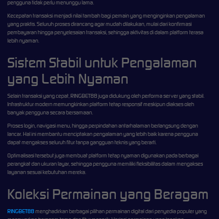
pengguna tidak perlu menunggu lama.
Kecepatan transaksi menjadi nilai tambah bagi pemain yang menginginkan pengalaman
yang praktis. Seluruh proses dirancang agar mudah dilakukan, mulai dari konfirmasi
pembayaran hingga penyelesaian transaksi, sehingga aktivitas di dalam platform terasa
lebih nyaman.
Sistem Stabil untuk Pengalaman
yang Lebih Nyaman
Selain transaksi yang cepat, RINGBET88 juga didukung oleh performa server yang stabil.
Infrastruktur modern memungkinkan platform tetap responsif meskipun diakses oleh
banyak pengguna secara bersamaan.
Proses login, navigasi menu, hingga perpindahan antarhalaman berlangsung dengan
lancar. Hal ini membantu menciptakan pengalaman yang lebih baik karena pengguna
dapat mengakses seluruh fitur tanpa gangguan teknis yang berarti.
Optimalisasi tersebut juga membuat platform tetap nyaman digunakan pada berbagai
perangkat dan ukuran layar, sehingga pengguna memiliki fleksibilitas dalam mengakses
layanan sesuai kebutuhan mereka.
Koleksi Permainan yang Beragam
RINGBET88
menghadirkan berbagai pilihan permainan digital dari penyedia populer yang