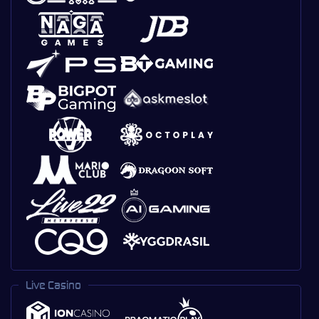
Live Casino