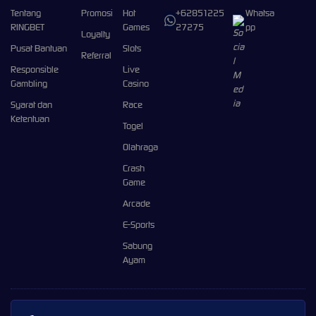
Tentang
Promosi
Hot
+62851225
Whatsa
RINGBET
Games
27275
pp
Loyalty
Pusat Bantuan
Slots
Referral
Responsible
Live
Gambling
Casino
Syarat dan
Race
Ketentuan
Togel
Olahraga
Crash
Game
Arcade
E-Sports
Sabung
Ayam