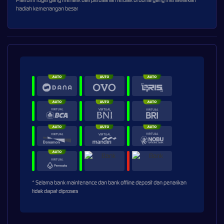
hadiah kemenangan besar
* Selama bank maintenance dan bank offline deposit dan penarikan
tidak dapat diproses