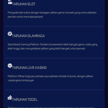
TARUHAN SLOT
Penyedia slot online dengan beragam pilihan game menarik yang memudahkan
pemain untuk mencapai jackpot
TARUHAN OLAHRAGA
Sportsbook Gaming Platform Terbaik menawarkan lebih banyak game, odds yang
lebih tinggi, dan menyediakan pilihan yang lebih banyak untuk pemain.
TARUHAN LIVE KASINO
Platform Pilihan bagi perusahaan-perusahaan terbaik di dunia, dengan pilihan
variasi game terbanyak
TARUHAN TOGEL
Platform togel yang menarik dari perusahan terbaik di dunia yang menawarkan