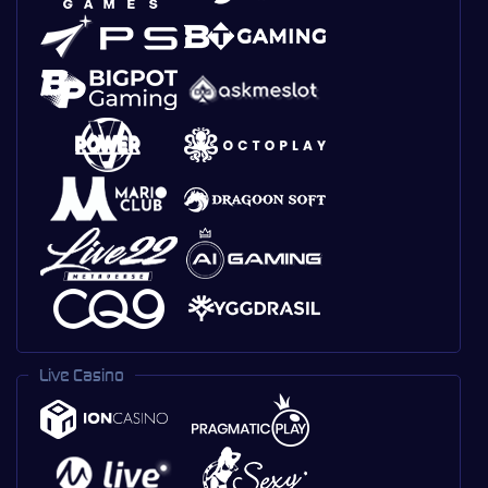
Live Casino