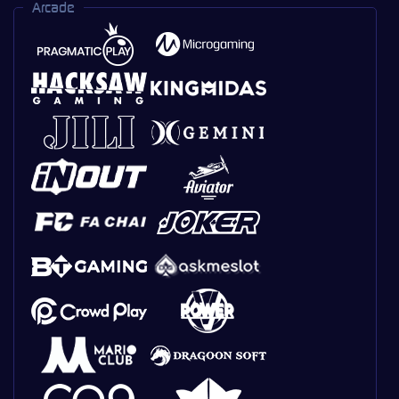
Arcade