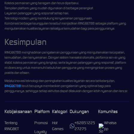
Koleksi permainan yang beragam dan terus diperbarui.
Tampilan platform yang mudah digunakan di berbagai perangkat.
Layanan pelanggan yang responsif setiap hari.
Teknologi modern yang mendukung kenyamanan penggunaan.
Kombinasi berbagai keunggulan tersebut menjadikan RINGBET88 sebagai platform yang
mengutamakan kualitas layanan sekaligus kemudahan bagi para penggunanya.
Kesimpulan
RINGBET88 menghadirkan pengalaman penggunaan yang mengutamakan kecepatan,
kemudahan, dan kenyamanan. Dengan sistem transaksi otomatis, performa server yang
stabil, koleksi permainan yang lengkap, serta layanan pelanggan yang responsif, platform
ini dirancang untuk memenuhi kebutuhan pengguna yang menginginkan proses yang
praktis dan efisien.
Melalui inovasi teknologi dan peningkatan kualitas layanan secara berkelanjutan,
RINGBET88
terus berupaya memberikan pengalaman yang optimal bagi para
penggunanya, sehingga setiap aktivitas dapat dilakukan dengan lebih nyaman dan lancar.
Kebijaksanaan
Platform
Kategori
Dukungan
Komunitas
Tentang
Promosi
Hot
+62851225
Whatsa
RINGBET
Games
27275
pp
Loyalty