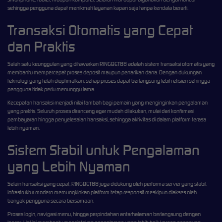
sehingga pengguna dapat menikmati layanan kapan saja tanpa kendala berarti.
Transaksi Otomatis yang Cepat
dan Praktis
Salah satu keunggulan yang ditawarkan RINGBET88 adalah sistem transaksi otomatis yang
membantu mempercepat proses deposit maupun penarikan dana. Dengan dukungan
teknologi yang telah dioptimalkan, setiap proses dapat berlangsung lebih efisien sehingga
pengguna tidak perlu menunggu lama.
Kecepatan transaksi menjadi nilai tambah bagi pemain yang menginginkan pengalaman
yang praktis. Seluruh proses dirancang agar mudah dilakukan, mulai dari konfirmasi
pembayaran hingga penyelesaian transaksi, sehingga aktivitas di dalam platform terasa
lebih nyaman.
Sistem Stabil untuk Pengalaman
yang Lebih Nyaman
Selain transaksi yang cepat, RINGBET88 juga didukung oleh performa server yang stabil.
Infrastruktur modern memungkinkan platform tetap responsif meskipun diakses oleh
banyak pengguna secara bersamaan.
Proses login, navigasi menu, hingga perpindahan antarhalaman berlangsung dengan