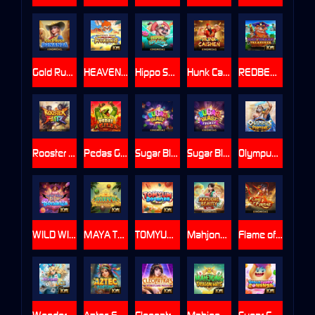
Gold Rush Bonanza
HEAVENLY FEAST WITH WUKONG
Hippo Splash
Hunk Cai Shen
REDBEARD TREASURE
Rooster Blitz
Pedas Gila
Sugar Blast
Sugar Blast Frenzy
Olympus Fortune
WILD WITCH SUGAR BONANZA
MAYA TEMPLE OF FORTUNE
TOMYUM BONANZA
Mahjong Beauty
Flame of Fortune