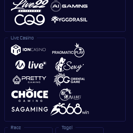
Live Casino
Race
Togel