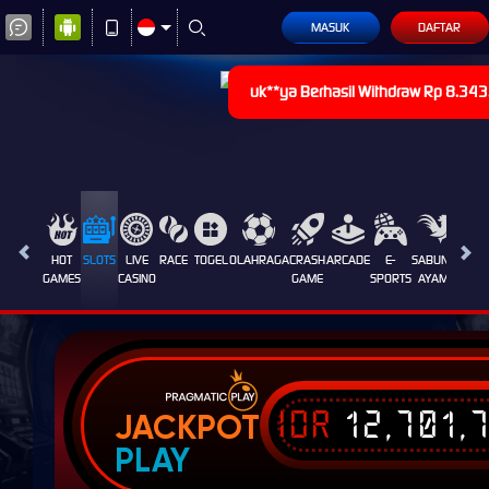
MASUK
DAFTAR
HOT
SLOTS
LIVE
RACE
TOGEL
OLAHRAGA
CRASH
ARCADE
E-
SABUNG
PROM
GAMES
CASINO
GAME
SPORTS
AYAM
IDR
12,701,
JACKPOT
PLAY