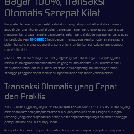
Bayar 100%, Transaksi
Otomatis Secepat Kilat
Kecepatan layanan menjadi salah satu faktor yang paling diperhatikan ketika memilih
sebuah platform hiburan digital. Selain variasi permainan yang lengkap, pengguna juga
menginginkan proses transaksi yang praktis, sistem yang stabil, dan pelayanan yang sigap
ketika dibutuhkan.
RINGBET88
hadir dengan mengedepankan kemudahan akses serta
sistem transaksi otomatis yang dirancang untuk memberikan pengalaman penggunaan
yang lebih efisien.
RINGBET88 dikenal sebagai platform yang mengutamakan kenyamanan pengguna
melalui teknologi modern dan antarmuka yang mudah dipahami. Baik diakses melalui
smartphone, tablet, maupun komputer, seluruh fitur dapat digunakan dengan lancar
sehingga pengguna dapat menikmati layanan kapan saja tanpa kendala berarti.
Transaksi Otomatis yang Cepat
dan Praktis
Salah satu keunggulan yang ditawarkan RINGBET88 adalah sistem transaksi otomatis yang
membantu mempercepat proses deposit maupun penarikan dana. Dengan dukungan
teknologi yang telah dioptimalkan, setiap proses dapat berlangsung lebih efisien sehingga
pengguna tidak perlu menunggu lama.
Kecepatan transaksi menjadi nilai tambah bagi pemain yang menginginkan pengalaman