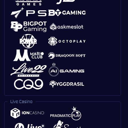
Live Casino