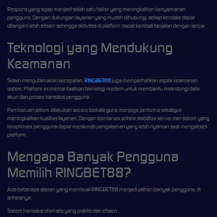
Respons yang sigap menjadi salah satu faktor yang meningkatkan kenyamanan
pengguna. Dengan dukungan layanan yang mudah dihubungi, setiap kendala dapat
ditangani lebih efisien sehingga aktivitas di platform dapat kembali berjalan dengan lancar.
Teknologi yang Mendukung
Keamanan
Selain mengutamakan kecepatan,
RINGBET88
juga memperhatikan aspek keamanan
sistem. Platform ini memanfaatkan teknologi modern untuk membantu melindungi data
akun dan proses transaksi pengguna.
Pembaruan sistem dilakukan secara berkala guna menjaga performa sekaligus
meningkatkan kualitas layanan. Dengan kombinasi antara stabilitas server dan sistem yang
teroptimasi, pengguna dapat menikmati pengalaman yang lebih nyaman saat mengakses
platform.
Mengapa Banyak Pengguna
Memilih RINGBET88?
Ada beberapa alasan yang membuat RINGBET88 menjadi pilihan banyak pengguna, di
antaranya:
Sistem transaksi otomatis yang praktis dan efisien.