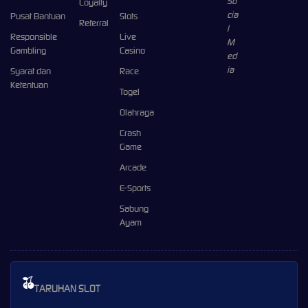
Loyalty
Pusat Bantuan
Slots
Referral
Responsible
Live
Gambling
Casino
Syarat dan
Race
Ketentuan
Togel
Olahraga
Crash
Game
Arcade
E-Sports
Sabung
Ayam
TARUHAN SLOT