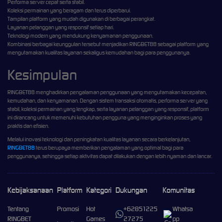
Performa server cepat serta stabil.
Koleksi permainan yang beragam dan terus diperbarui.
Tampilan platform yang mudah digunakan di berbagai perangkat.
Layanan pelanggan yang responsif setiap hari.
Teknologi modern yang mendukung kenyamanan penggunaan.
Kombinasi berbagai keunggulan tersebut menjadikan RINGBET88 sebagai platform yang
mengutamakan kualitas layanan sekaligus kemudahan bagi para penggunanya.
Kesimpulan
RINGBET88 menghadirkan pengalaman penggunaan yang mengutamakan kecepatan,
kemudahan, dan kenyamanan. Dengan sistem transaksi otomatis, performa server yang
stabil, koleksi permainan yang lengkap, serta layanan pelanggan yang responsif, platform
ini dirancang untuk memenuhi kebutuhan pengguna yang menginginkan proses yang
praktis dan efisien.
Melalui inovasi teknologi dan peningkatan kualitas layanan secara berkelanjutan,
RINGBET88
terus berupaya memberikan pengalaman yang optimal bagi para
penggunanya, sehingga setiap aktivitas dapat dilakukan dengan lebih nyaman dan lancar.
Kebijaksanaan
Platform
Kategori
Dukungan
Komunitas
Tentang
Promosi
Hot
+62851225
Whatsa
RINGBET
Games
27275
pp