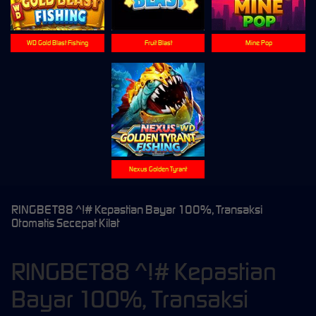
WD Gold Blast Fishing
Fruit Blast
Mine Pop
Nexus Golden Tyrant
RINGBET88 ^!# Kepastian Bayar 100%, Transaksi
Otomatis Secepat Kilat
RINGBET88 ^!# Kepastian
Bayar 100%, Transaksi