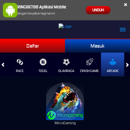
×
RINGBET88 Aplikasi Mobile
UNDUH
Jangan tampilkan lagi hari ini
op**hq Berhasil Withdraw Rp 9.883.000,00
Daftar
Masuk
SINO
RACE
TOGEL
OLAHRAGA
CRASH GAME
ARCADE
MicroGaming