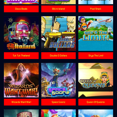
Disco Beats
Bikini Island
Pool Shark
Tuk Tuk Thailand
Double O Dollars
Skys The Limit
Wizards Want War!
Space Goonz
Queen Of Queens