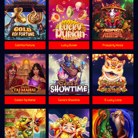
Gold Koi Fortune
Lucky Durian
Prosperity Horse
Golden Taj Mahal
Genie's Showtime
5 Lucky Lions