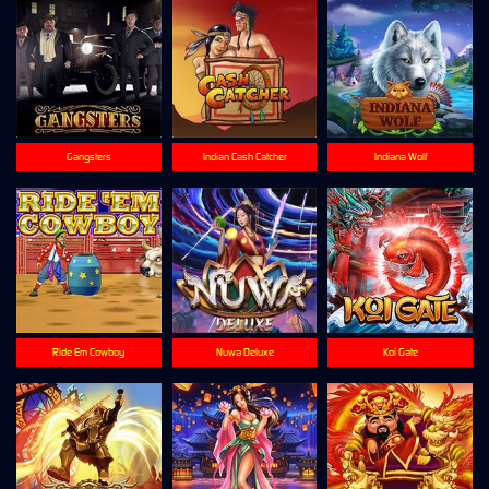
Gangsters
Indian Cash Catcher
Indiana Wolf
Ride Em Cowboy
Nuwa Deluxe
Koi Gate