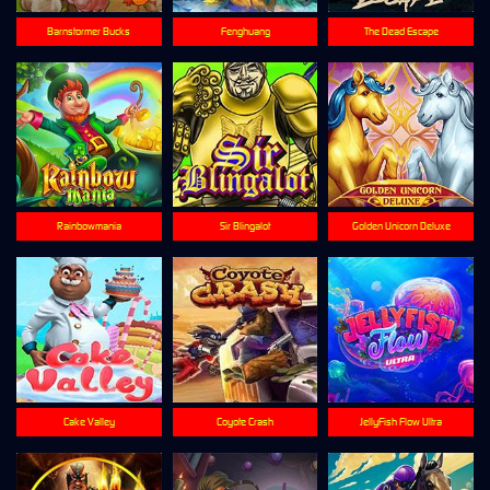
Barnstormer Bucks
Fenghuang
The Dead Escape
Rainbowmania
Sir Blingalot
Golden Unicorn Deluxe
Cake Valley
Coyote Crash
JellyFish Flow Ultra