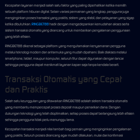
Kecepatan layanan menjadi salah satu faktor yang paling diperhatikan ketika memilih
sebuah platform hiburan digital. Selain variasi permainan yang lengkap, pengguna juga
menginginkan proses transaksi yang praktis, sistem yang stabil, dan pelayanan yang sigap
ketika dibutuhkan.
RINGBET88
hadir dengan mengedepankan kemudahan akses serta
sistem transaksi otomatis yang dirancang untuk memberikan pengalaman penggunaan
yang lebih efisien.
RINGBET88 dikenal sebagai platform yang mengutamakan kenyamanan pengguna
melalui teknologi modern dan antarmuka yang mudah dipahami. Baik diakses melalui
smartphone, tablet, maupun komputer, seluruh fitur dapat digunakan dengan lancar
sehingga pengguna dapat menikmati layanan kapan saja tanpa kendala berarti.
Transaksi Otomatis yang Cepat
dan Praktis
Salah satu keunggulan yang ditawarkan RINGBET88 adalah sistem transaksi otomatis
yang membantu mempercepat proses deposit maupun penarikan dana. Dengan
dukungan teknologi yang telah dioptimalkan, setiap proses dapat berlangsung lebih efisien
sehingga pengguna tidak perlu menunggu lama.
Kecepatan transaksi menjadi nilai tambah bagi pemain yang menginginkan pengalaman
yang praktis. Seluruh proses dirancang agar mudah dilakukan, mulai dari konfirmasi