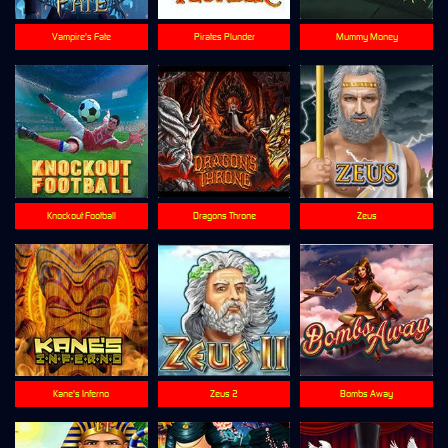
Vampire's Fate
Pirates Plunder
Mummy Money
Knockout Football
Dragons Throne
Zeus
Kane's Inferno
Zeus 2
Bombs Away