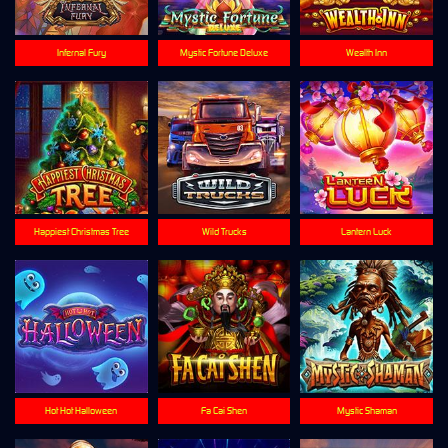
Infernal Fury
Mystic Fortune Deluxe
Wealth Inn
Happiest Christmas Tree
Wild Trucks
Lantern Luck
Hot Hot Halloween
Fa Cai Shen
Mystic Shaman