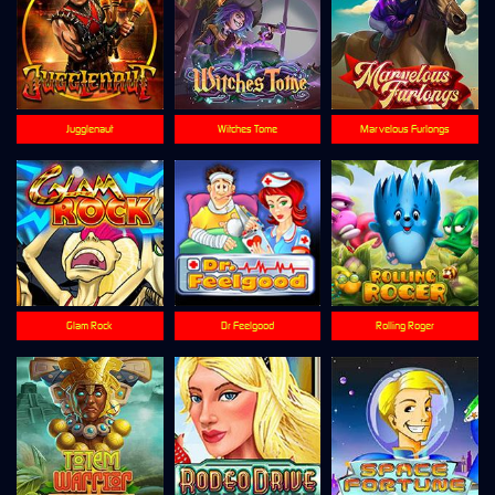
Jugglenaut
Witches Tome
Marvelous Furlongs
Glam Rock
Dr Feelgood
Rolling Roger