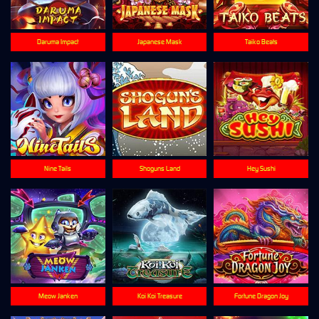
Daruma Impact
Japanese Mask
Taiko Beats
Nine Tails
Shoguns Land
Hey Sushi
Meow Janken
Koi Koi Treasure
Fortune Dragon Joy