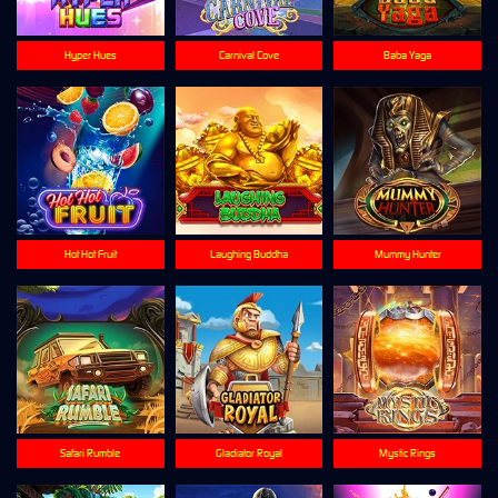
Hyper Hues
Carnival Cove
Baba Yaga
Hot Hot Fruit
Laughing Buddha
Mummy Hunter
Safari Rumble
Gladiator Royal
Mystic Rings