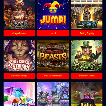
Isibaya Queens
Jump!
Racing Royalty
Shivering Strings
Four Divine Beasts
Shamrock Quest