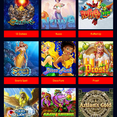
12 Zodiacs
Nuwa
Ruffled Up
Siren's Spell
Disco Funk
Prost!