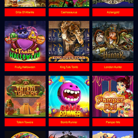
Orbs Of Atlantis
Cashosaurus
Azlangold
Fruity Halloween
King Tuts Tomb
London Hunter
Totem Towers
Bomb Runner
Pamper Me